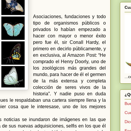
Cua
Asociaciones, fundaciones y todo
tipo de organismos públicos o
privados lo habían empezado a
hacer con mayor o menor éxito
pero fue él, sir Conall Hardy, el
primero en decirlo públicamente, y
en exclusiva, al Amazon Post: “He
comprado el Henry Doorly, uno de
los zoológicos más grandes del
mundo, para hacer de él el germen
...
de la más extensa y completa
colección de seres vivos de la
historia”. Y nadie puso en duda
¿Qu
 pues le respaldaban una cartera siempre llena y la
Bue
uier cosa que le interesase, uno de los mejores
Cue
 noticias se inundaron de imágenes en las que
Dic
de sus nuevas adquisiciones, selfis en los que él
Eco