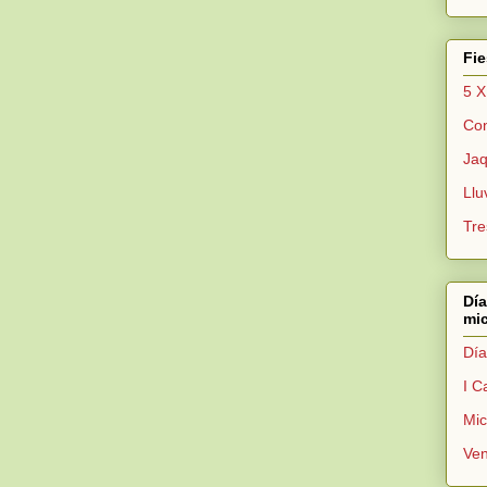
Fi
5 X
Con
Jaq
Llu
Tre
Día
mic
Día
I C
Mi
Ven