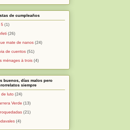
estas de cumpleaños
 5
(1)
feti
(26)
ue mate de nanos
(24)
via de cuentos
(51)
s ménages à trois
(4)
s buenos, días malos pero
rorrelatos siempre
 de luto
(24)
arrera Verde
(13)
croquedadas
(21)
davales
(4)