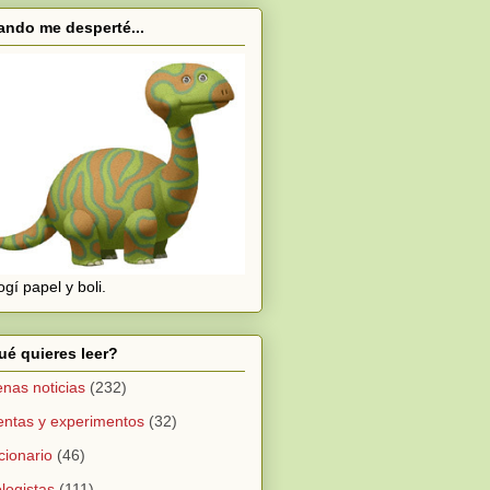
ndo me desperté...
cogí papel y boli.
é quieres leer?
nas noticias
(232)
ntas y experimentos
(32)
cionario
(46)
logistas
(111)