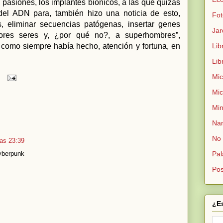
 pasiones, los implantes biónicos, a las que quizás
del ADN para, también hizo una noticia de esto,
Fot
s, eliminar secuencias patógenas, insertar genes
Jar
jores seres y, ¿por qué no?, a superhombres”,
, como siempre había hecho, atención y fortuna, en
Lib
Lib
Mic
Mic
Min
Nan
No 
as 23:39
cyberpunk
Pal
Pos
¿E