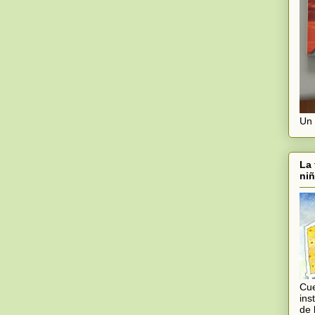
Un 
La 
niñ
Cue
ins
de 