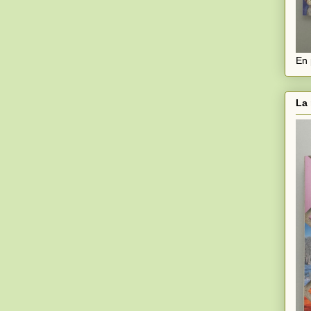
En 
La 