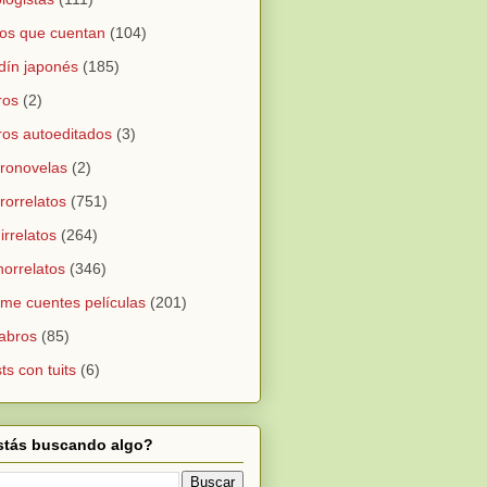
os que cuentan
(104)
dín japonés
(185)
ros
(2)
ros autoeditados
(3)
ronovelas
(2)
rorrelatos
(751)
irrelatos
(264)
orrelatos
(346)
me cuentes películas
(201)
abros
(85)
ts con tuits
(6)
stás buscando algo?