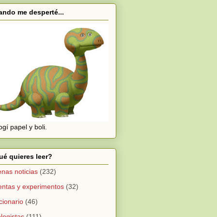
ndo me desperté...
cogí papel y boli.
é quieres leer?
nas noticias
(232)
ntas y experimentos
(32)
cionario
(46)
logistas
(111)