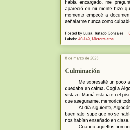
había encargado, me pregun
apareció en mi mente hizo qu
momento empecé a documenta
señalarme nunca como culpabl
Posted by
Luisa Hurtado González
Labels:
40-149
,
Microrrelatos
8 de marzo de 2023
Culminación
Me sobresalté un poco al
quedaba en calma. Cogí a Algod
vistazo. Mamá estaba en el piso
que asegurarme, memoricé todo 
Al día siguiente, Algodó
buen rato, supe que no se habí
nos habían enseñado en clase.
Cuando aquellos hombres