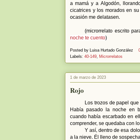
a mamá y a Algodón, llorando
cicatrices y los morados en su
ocasión me delatasen.
(microrrelato escrito p
noche te cuento
)
Posted by
Luisa Hurtado González
Labels:
40-149
,
Microrrelatos
1 de marzo de 2023
Rojo
Los trozos de papel que
Había pasado la noche en b
cuando había escarbado en ell
comprender, se quedaba con los
Y así, dentro de esa dol
a la nieve. Él lleno de sospech