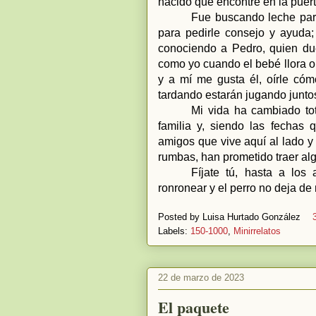
nacido que encontré en la puert
Fue buscando leche para
para pedirle consejo y ayuda;
conociendo a Pedro, quien due
como yo cuando el bebé llora o
y a mí me gusta él, oírle c
tardando estarán jugando juntos
Mi vida ha cambiado t
familia y, siendo las fechas 
amigos que vive aquí al lado y
rumbas, han prometido traer alg
Fíjate tú, hasta a lo
ronronear y el perro no deja de 
Posted by
Luisa Hurtado González
Labels:
150-1000
,
Minirrelatos
22 de marzo de 2023
El paquete