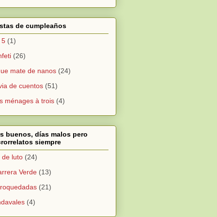
estas de cumpleaños
 5
(1)
feti
(26)
ue mate de nanos
(24)
via de cuentos
(51)
s ménages à trois
(4)
s buenos, días malos pero
rorrelatos siempre
 de luto
(24)
arrera Verde
(13)
croquedadas
(21)
davales
(4)