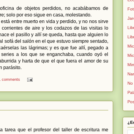
a oficina de objetos perdidos, no acabábamos de
Fot
re; solo por eso sigue en casa, molestando.
Jar
stá entre muerto en vida y perdido, y no nos sirve
Lib
 corrientes de aire y los codazos de las visitas lo
ce el pasillo y allí se queda, hasta que alguien lo
Lib
al sofá del salón en el que estuvo siempre sentado,
Mic
rselas las lágrimas; y es que fue allí, pegado a
 y series a los que se enganchaba, cuando oyó el
Mic
aburrida y harta de que el que fuera el amor de su
Min
n parásito.
Nan
1 comments
No 
Pal
Pos
¿E
a tarea que el profesor del taller de escritura me