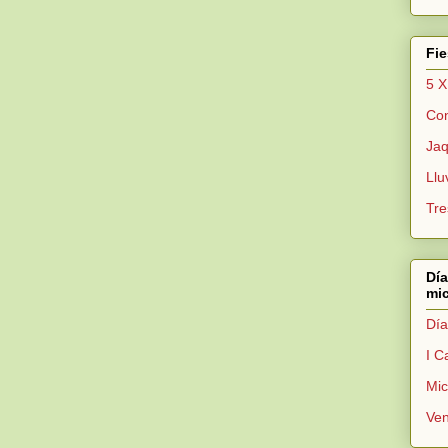
Fi
5 X
Con
Jaq
Llu
Tre
Día
mic
Día
I C
Mi
Ven