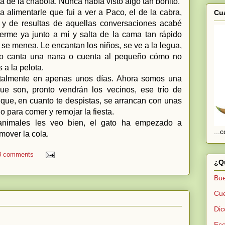
a de la chabola. Nunca había visto algo tan bonito.
 alimentarle que fui a ver a Paco, el de la cabra,
Cua
 y de resultas de aquellas conversaciones acabé
rme ya junto a mí y salta de la cama tan rápido
 se menea. Le encantan los niños, se ve a la legua,
ómo canta una nana o cuenta al pequeño cómo no
 a la pelota.
otalmente en apenas unos días. Ahora somos una
que son, pronto vendrán los vecinos, ese trío de
 que, en cuanto te despistas, se arrancan con unas
o para comer y remojar la fiesta.
s animales les veo bien, el gato ha empezado a
...
mover la cola.
3 comments
¿Qu
Bue
Cue
Dic
Eco