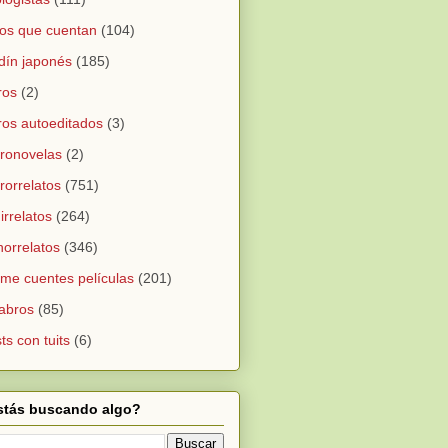
os que cuentan
(104)
dín japonés
(185)
ros
(2)
ros autoeditados
(3)
ronovelas
(2)
rorrelatos
(751)
irrelatos
(264)
orrelatos
(346)
me cuentes películas
(201)
abros
(85)
ts con tuits
(6)
stás buscando algo?